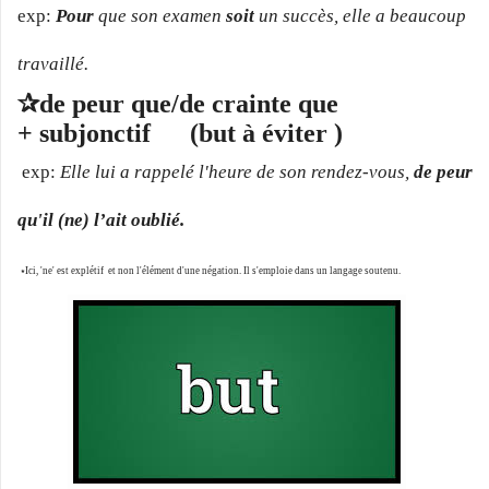
exp:
Pour
que son examen
soit
un succès, elle a beaucoup
travaillé.
✰
de peur que/
de crainte que
+
subjonctif (but à éviter )
exp:
Elle lui a rappelé l'heure de son rendez-vous,
de peur
qu'il (ne) l’ait oublié.
⭑
Ici, 'ne' est explétif et non l'élément d'une négation. Il s'emploie dans un langage soutenu
.