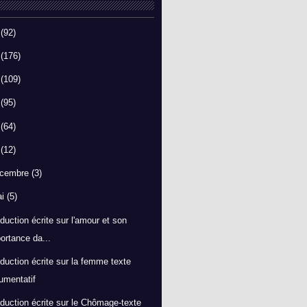
6
(92)
5
(176)
4
(109)
3
(95)
1
(64)
0
(12)
cembre
(3)
ai
(5)
duction écrite sur l'amour et son
ortance da...
duction écrite sur la femme texte
umentatif
duction écrite sur le Chômage-texte