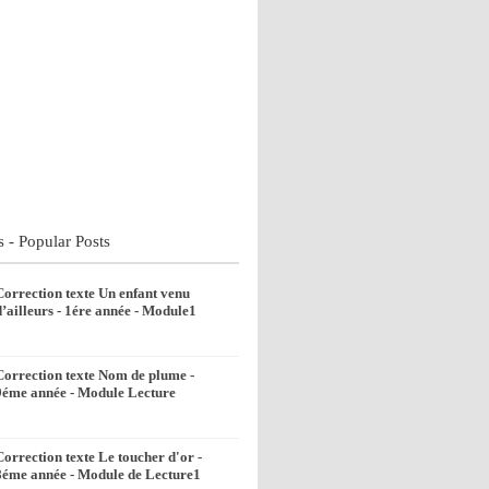
s - Popular Posts
Correction texte Un enfant venu
d’ailleurs - 1ére année - Module1
Correction texte Nom de plume -
9éme année - Module Lecture
Correction texte Le toucher d'or -
8éme année - Module de Lecture1