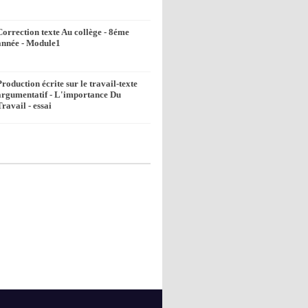
Correction texte Au collège - 8éme
année - Module1
Production écrite sur le travail-texte
argumentatif - L'importance Du
Travail - essai
k