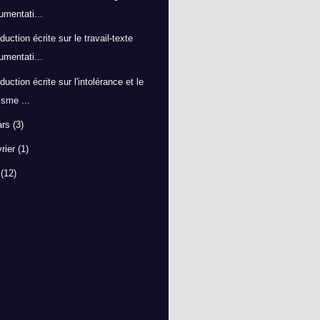
umentati...
duction écrite sur le travail-texte
umentati...
duction écrite sur l'intolérance et le
isme ...
ars
(3)
vrier
(1)
9
(12)