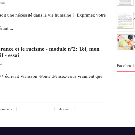
tion
 soit une nécessité dans la vie humaine ? Exprimez votre
rant ...
lérance et le racisme - module n°2: Toi, mon
f - essai
on
Faceboo
t>> écrivait Viansson -Ponté .Pensez-vous vraiment que
s anciens
Accueil