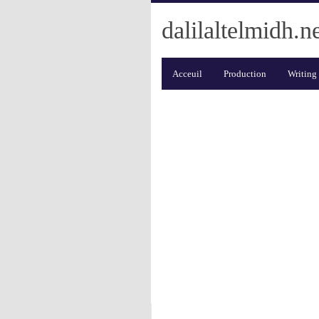
dalilaltelmidh.n
Acceuil
Production
Writing