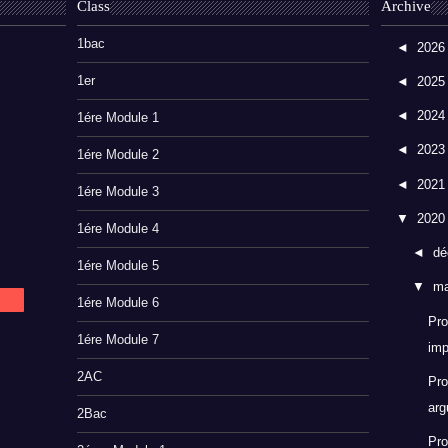
Class
Archive
1bac
◄
202
1er
◄
202
◄
202
1ére Module 1
◄
202
1ére Module 2
◄
202
1ére Module 3
▼
202
1ére Module 4
◄
dé
1ére Module 5
▼
m
1ére Module 6
Pro
1ére Module 7
imp
2AC
Pro
arg
2Bac
Pro