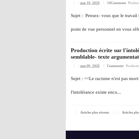
-
mai 10, 2020
14Comments
Produc
Sujet : Pensez- vous que le travail
point de vue personnel en vous réfé
Production écrite sur l'into
semblable- texte argumentati
-
mai 09, 2020
Commenter
Producti
Sujet : <<Le racisme n'est pas mor
l'intolérance existe enco...
Articles plus récents
Articles plu