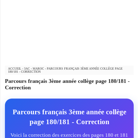
ACCUEIL
›
3AC
›
MAROC
›
PARCOURS FRANÇAIS 3ÈME ANNÉE COLLÈGE PAGE
180/181 - CORRECTION
Parcours français 3ème année collège page 180/181 -
Correction
Parcours français 3ème année collège
page 180/181 - Correction
Voici la correction des exercices des pages 180 et 181