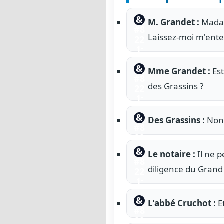
M. Grandet :
Madam
Laissez-moi m'ent
Mme Grandet :
Est
des Grassins ?
Des Grassins :
Non,
Le notaire :
Il ne p
diligence du Grand
L'abbé Cruchot :
Et