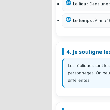
Le lieu :
Dans une s
Le temps :
À neuf 
4. Je souligne l
Les répliques sont le
personnages. On peut
différentes.