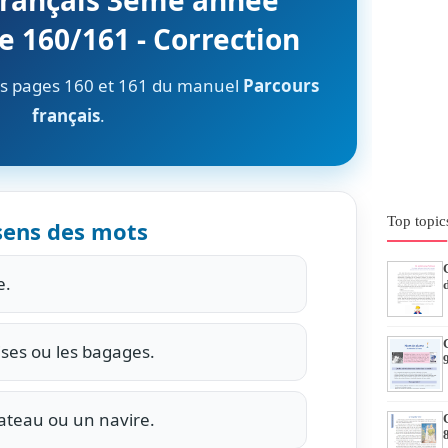
français 3ème année
e 160/161 - Correction
des pages 160 et 161 du manuel
Parcours
français
.
Top topic
 sens des mots
e.
ises ou les bagages.
ateau ou un navire.