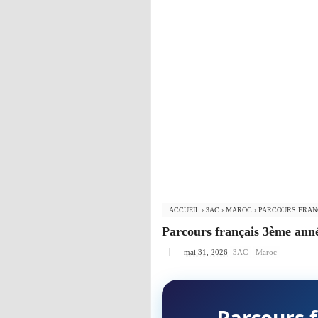
ACCUEIL
›
3AC
›
MAROC
›
PARCOURS FRANÇ
Parcours français 3ème anné
-
mai 31, 2026
3AC
Maroc