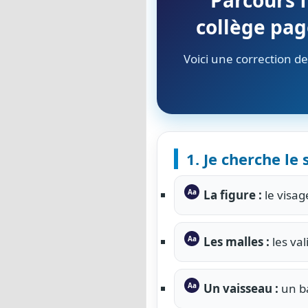
Parcours 
collège pag
Voici une correction 
1. Je cherche le
La figure :
le visag
Les malles :
les val
Un vaisseau :
un b