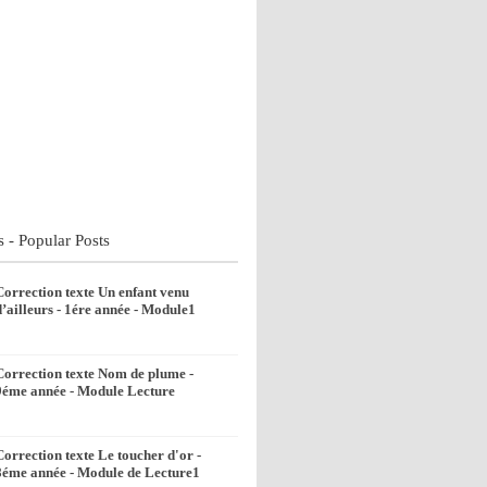
s - Popular Posts
Correction texte Un enfant venu
d’ailleurs - 1ére année - Module1
Correction texte Nom de plume -
9éme année - Module Lecture
Correction texte Le toucher d'or -
8éme année - Module de Lecture1