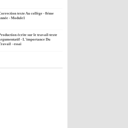
Correction texte Au collège - 8éme
année - Module1
Production écrite sur le travail-texte
argumentatif - L'importance Du
Travail - essai
k