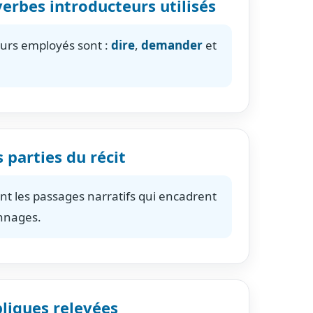
 verbes introducteurs utilisés
eurs employés sont :
dire
,
demander
et
s parties du récit
ont les passages narratifs qui encadrent
onnages.
liques relevées