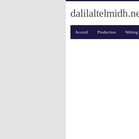
dalilaltelmidh.n
Acceuil
Production
Writing