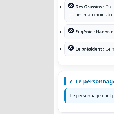
Des Grassins :
Oui.
peser au moins troi
Eugénie :
Nanon ne
Le président :
Ce n
7. Le personnage
Le personnage dont pa