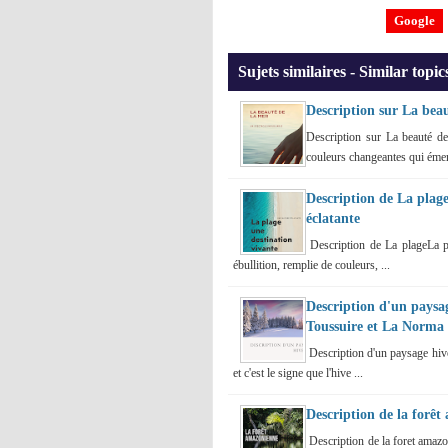
Google
Sujets similaires - Similar topic
Description sur La beau
Description sur La beauté de
couleurs changeantes qui émerv
Description de La plage
éclatante
Description de La plageLa pl
ébullition, remplie de couleurs, ...
Description d'un paysa
Toussuire et La Norma
Description d'un paysage hive
et c'est le signe que l'hive ...
Description de la forêt
Description de la foret amazo