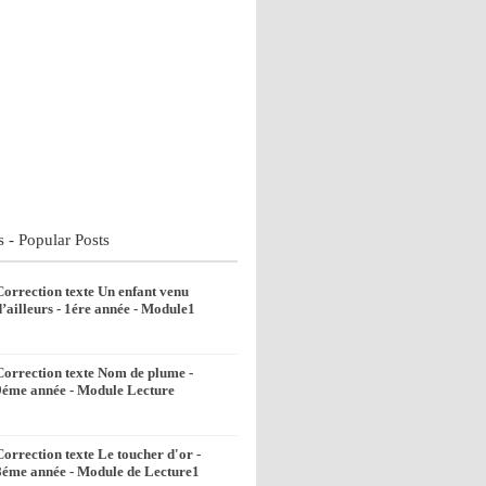
s - Popular Posts
Correction texte Un enfant venu
d’ailleurs - 1ére année - Module1
Correction texte Nom de plume -
9éme année - Module Lecture
Correction texte Le toucher d'or -
8éme année - Module de Lecture1