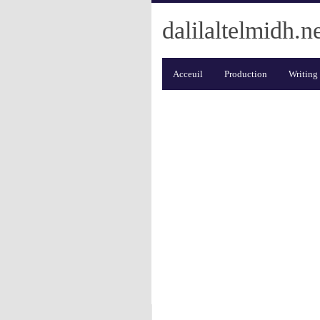
dalilaltelmidh.n
Acceuil
Production
Writing