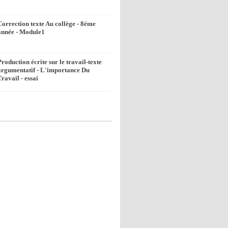
Correction texte Au collège - 8éme
année - Module1
Production écrite sur le travail-texte
argumentatif - L'importance Du
Travail - essai
k