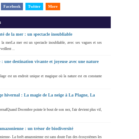
Facebook
Twitter
More
s
té de la mer : un spectacle inoubliable
 la merLa mer est un spectacle inoubliable, avec ses vagues et ses
eillent ...
 : une destination vivante et joyeuse avec une nature
age est un endroit unique et magique où la nature est en constante
ge hivernal : La magie de La neige à La Plagne, La
rnalQuand Decembre pointe le bout de son nez, l'air devient plus vif,
 amazonienne : un trésor de biodiversité
nienne- La forêt amazonienne est sans doute l'un des écosystèmes les