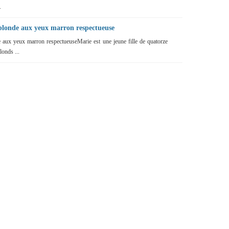
.
e blonde aux yeux marron respectueuse
de aux yeux marron respectueuseMarie est une jeune fille de quatorze
londs ...