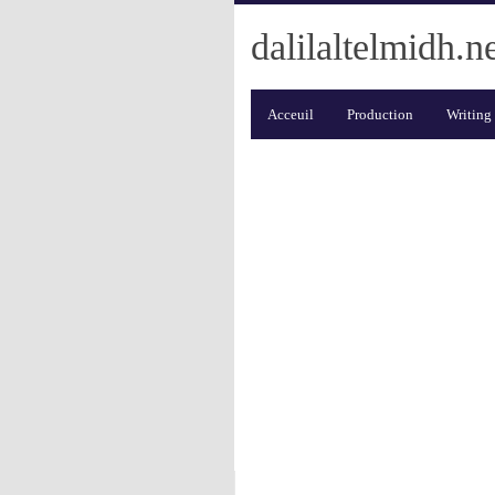
dalilaltelmidh.n
Acceuil
Production
Writing