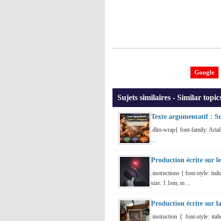
Google
Sujets similaires - Similar topic
Texte argumentatif : S
.dlm-wrap{ font-family: Arial
...
Production écrite sur l
.instructions { font-style: ita
size: 1.1em; m ...
Production écrite sur l
.instruction { font-style: it