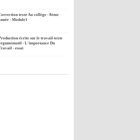
Correction texte Au collège - 8éme
année - Module1
Production écrite sur le travail-texte
argumentatif - L'importance Du
Travail - essai
k