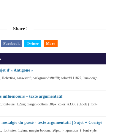
Share !
Facebook
Twitter
More
s
ujet d’« Antigone »
, Helvetica, sans-serif; background:#ffffff; color:#111827; line-heigh
es influenceurs – texte argumentatif
lic; font-size: 1.2em; margin-bottom: 30px; color: #333; } .hook { font-
a nostalgie du passé - texte argumentatif | Sujet + Corrigé
alic; font-size: 1.2em; margin-bottom: 20px; } .question { font-style: