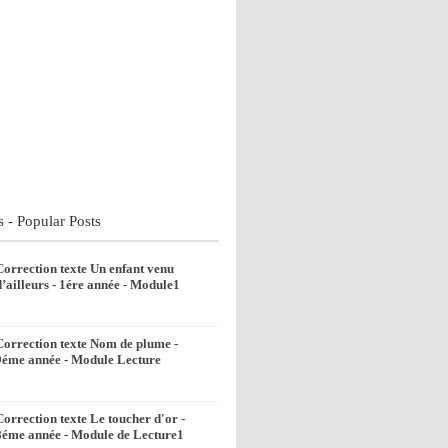
s - Popular Posts
Correction texte Un enfant venu
d’ailleurs - 1ére année - Module1
Correction texte Nom de plume -
9éme année - Module Lecture
Correction texte Le toucher d'or -
8éme année - Module de Lecture1