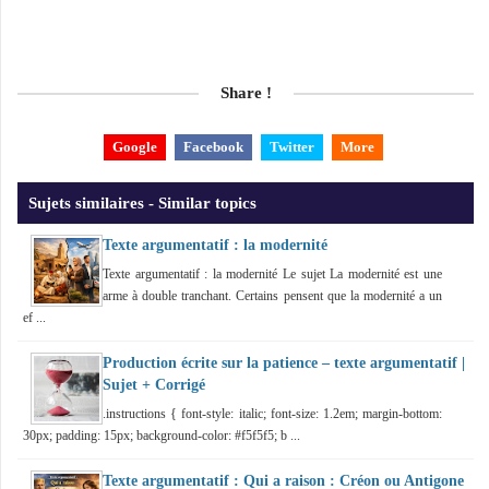
Share !
Google
Facebook
Twitter
More
Sujets similaires - Similar topics
Texte argumentatif : la modernité
Texte argumentatif : la modernité Le sujet La modernité est une
arme à double tranchant. Certains pensent que la modernité a un
ef ...
Production écrite sur la patience – texte argumentatif |
Sujet + Corrigé
.instructions { font-style: italic; font-size: 1.2em; margin-bottom:
30px; padding: 15px; background-color: #f5f5f5; b ...
Texte argumentatif : Qui a raison : Créon ou Antigone