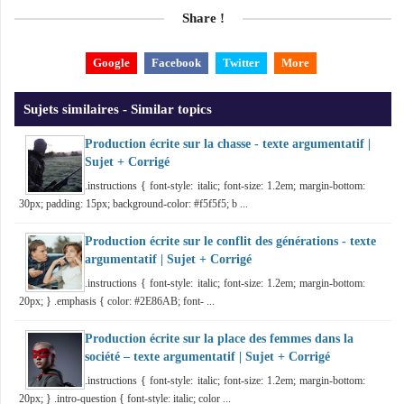
Share !
Google
Facebook
Twitter
More
Sujets similaires - Similar topics
Production écrite sur la chasse - texte argumentatif |
Sujet + Corrigé
.instructions { font-style: italic; font-size: 1.2em; margin-bottom:
30px; padding: 15px; background-color: #f5f5f5; b ...
Production écrite sur le conflit des générations - texte
argumentatif | Sujet + Corrigé
.instructions { font-style: italic; font-size: 1.2em; margin-bottom:
20px; } .emphasis { color: #2E86AB; font- ...
Production écrite sur la place des femmes dans la
société – texte argumentatif | Sujet + Corrigé
.instructions { font-style: italic; font-size: 1.2em; margin-bottom:
20px; } .intro-question { font-style: italic; color ...