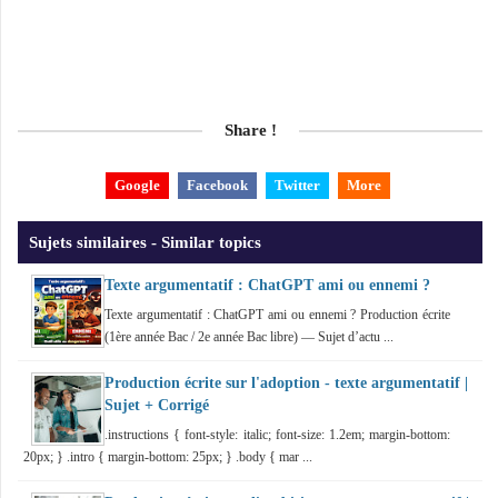
Share !
Google
Facebook
Twitter
More
Sujets similaires - Similar topics
Texte argumentatif : ChatGPT ami ou ennemi ?
Texte argumentatif : ChatGPT ami ou ennemi ? Production écrite
(1ère année Bac / 2e année Bac libre) — Sujet d’actu ...
Production écrite sur l'adoption - texte argumentatif |
Sujet + Corrigé
.instructions { font-style: italic; font-size: 1.2em; margin-bottom:
20px; } .intro { margin-bottom: 25px; } .body { mar ...