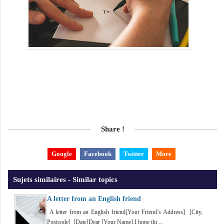
Share !
Google
Facebook
Twitter
More
Sujets similaires - Similar topics
A letter from an English friend
A letter from an English friend[Your Friend’s Address] [City,
Postcode] [Date]Dear [Your Name],I hope thi ...