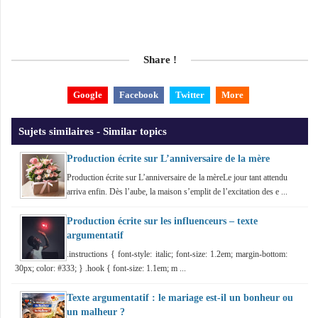
Share !
Google
Facebook
Twitter
More
Sujets similaires - Similar topics
Production écrite sur L’anniversaire de la mère
Production écrite sur L’anniversaire de la mèreLe jour tant attendu
arriva enfin. Dès l’aube, la maison s’emplit de l’excitation des e ...
Production écrite sur les influenceurs – texte
argumentatif
.instructions { font-style: italic; font-size: 1.2em; margin-bottom:
30px; color: #333; } .hook { font-size: 1.1em; m ...
Texte argumentatif : le mariage est-il un bonheur ou
un malheur ?