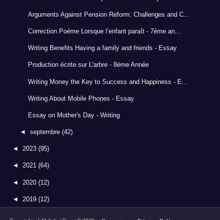
Arguments Against Pension Reform: Challenges and C...
Correction Poème Lorsque l’enfant paraît - 7éme an...
Writing Benefits Having a family and friends - Essay
Production écrite sur L'arbre - 8éme Année
Writing Money the Key to Success and Happiness - E...
Writing About Mobile Phones - Essay
Essay on Mother's Day - Writing
◄
septembre
(42)
◄
2023
(95)
◄
2021
(64)
◄
2020
(12)
◄
2019
(12)