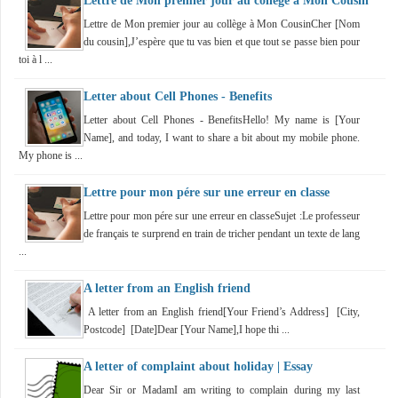
Lettre de Mon premier jour au collège à Mon Cousin
Lettre de Mon premier jour au collège à Mon CousinCher [Nom
du cousin],J’espère que tu vas bien et que tout se passe bien pour
toi à l ...
Letter about Cell Phones - Benefits
Letter about Cell Phones - BenefitsHello! My name is [Your
Name], and today, I want to share a bit about my mobile phone.
My phone is ...
Lettre pour mon pére sur une erreur en classe
Lettre pour mon pére sur une erreur en classeSujet :Le professeur
de français te surprend en train de tricher pendant un texte de lang
...
A letter from an English friend
A letter from an English friend[Your Friend’s Address] [City,
Postcode] [Date]Dear [Your Name],I hope thi ...
A letter of complaint about holiday | Essay
Dear Sir or MadamI am writing to complain during my last