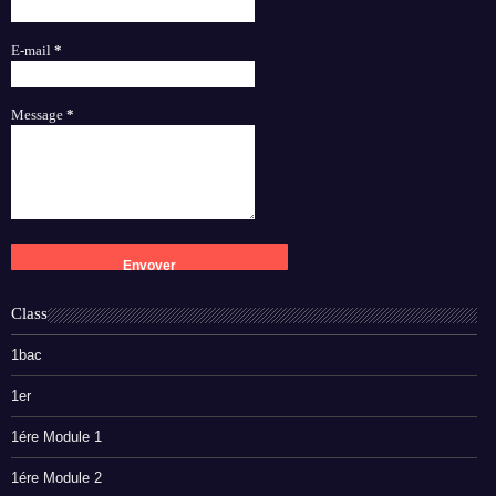
E-mail
*
Message
*
Class
1bac
1er
1ére Module 1
1ére Module 2