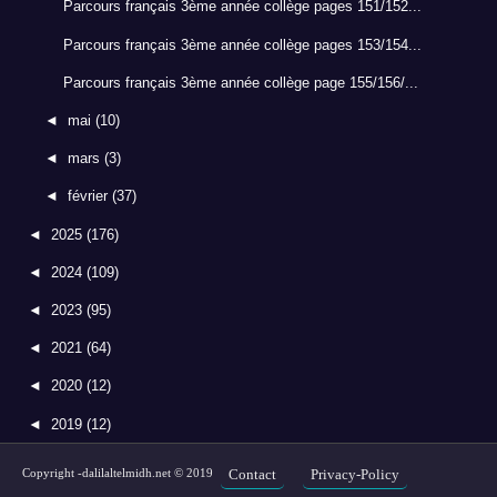
Parcours français 3ème année collège pages 151/152...
Parcours français 3ème année collège pages 153/154...
Parcours français 3ème année collège page 155/156/...
◄
mai
(10)
◄
mars
(3)
◄
février
(37)
◄
2025
(176)
◄
2024
(109)
◄
2023
(95)
◄
2021
(64)
◄
2020
(12)
◄
2019
(12)
Copyright -
dalilaltelmidh.net
© 2019
Contact
Privacy-Policy