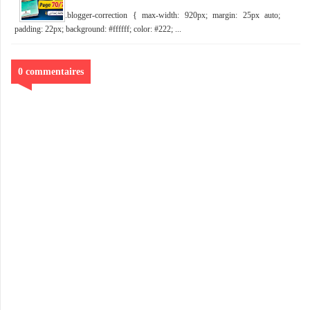
.blogger-correction { max-width: 920px; margin: 25px auto;
padding: 22px; background: #ffffff; color: #222; ...
0 commentaires