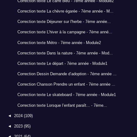
Correction texte Le carré bleu - 7éme année - Module2
Correction texte La chèvre égarée - 7éme année - M...
Correction texte Déjeuner sur l'herbe - 7éme année...
Correction texte L’hiver à la campagne - 7éme anné...
Correction texte Métro - 7éme année - Module2
Correction texte Dans la nature - 7éme année - Mod...
Correction texte Le départ - 7éme année - Module1
Correction Dessin Demande d’adoption - 7éme année ...
Correction Chanson Prendre un enfant - 7éme année ...
Correction texte Le skateboard - 7éme année - Module1
Correction texte Lorsque l’enfant paraît... - 7éme...
◄
2024
(109)
◄
2023
(95)
◄
2021
(64)