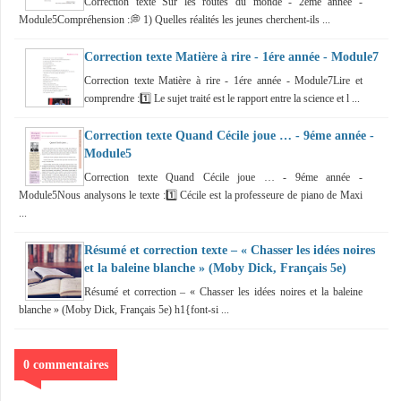
Correction texte Sur les routes du monde - 2éme année -
Module5Compréhension :💭 1) Quelles réalités les jeunes cherchent-ils ...
Correction texte Matière à rire - 1ére année - Module7
Correction texte Matière à rire - 1ére année - Module7Lire et
comprendre :1️⃣ Le sujet traité est le rapport entre la science et l ...
Correction texte Quand Cécile joue … - 9éme année -
Module5
Correction texte Quand Cécile joue … - 9éme année -
Module5Nous analysons le texte :1️⃣ Cécile est la professeure de piano de Maxi
...
Résumé et correction texte – « Chasser les idées noires
et la baleine blanche » (Moby Dick, Français 5e)
Résumé et correction – « Chasser les idées noires et la baleine
blanche » (Moby Dick, Français 5e) h1{font-si ...
0 commentaires