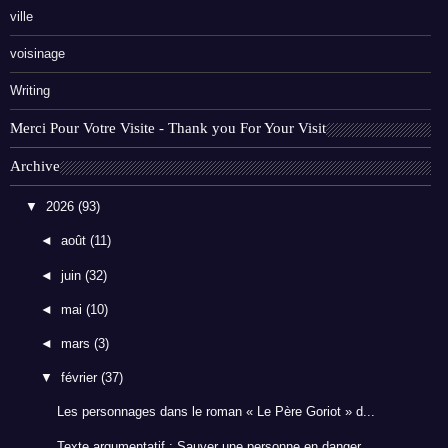
ville
voisinage
Writing
Merci Pour Votre Visite - Thank you For Your Visit
Archive
▼
2026
(93)
◄
août
(11)
◄
juin
(32)
◄
mai
(10)
◄
mars
(3)
▼
février
(37)
Les personnages dans le roman « Le Père Goriot » d...
Texte argumentatif : Sauver une personne en danger