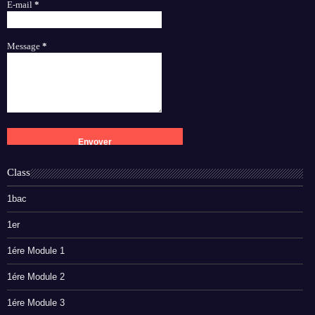
E-mail
*
Message
*
Class
1bac
1er
1ére Module 1
1ére Module 2
1ére Module 3