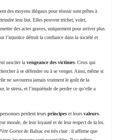
sent des moyens illégaux pour réussir sont prêtes à
teindre leur but. Elles peuvent tricher, voler,
ettre des actes graves, uniquement pour arriver plus
ur l’injustice détruit la confiance dans la société et
.
eut susciter la
vengeance des victimes
. Ceux qui
chercher à se défendre ou à se venger. Ainsi, même si
 elle ne savourera jamais vraiment le goût de la
ur, le stress, et l’inquiétude de perdre ce qu’elle a
s personnes perdent leurs
principes
et leurs
valeurs
.
ur morale, de leur loyauté et de leur respect de la loi.
Père Goriot
de Balzac est très clair : il affirme que
e tous les moyens sont acceptables. Il va même