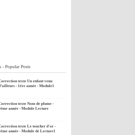
s - Popular Posts
Correction texte Un enfant venu
d’ailleurs - 1ére année - Module1
Correction texte Nom de plume -
9éme année - Module Lecture
Correction texte Le toucher d'or -
8éme année - Module de Lecture1