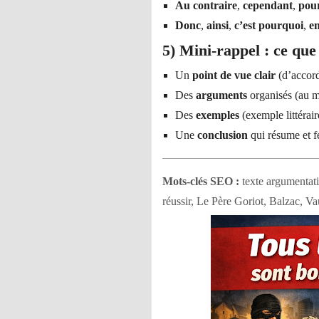
Au contraire
,
cependant
,
pou
Donc
,
ainsi
,
c’est pourquoi
,
en
5) Mini-rappel : ce que
Un
point de vue clair
(d’accord
Des
arguments
organisés (au m
Des
exemples
(exemple littérair
Une
conclusion
qui résume et fe
Mots-clés SEO :
texte argumentati
réussir, Le Père Goriot, Balzac, Vau