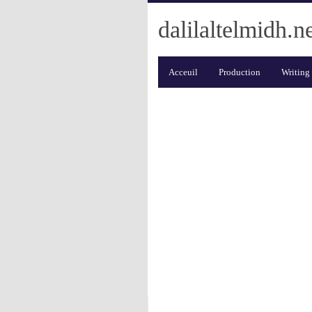
dalilaltelmidh.n
Acceuil
Production
Writing