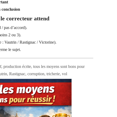
rtant
 conclusion
 le correcteur attend
 / pas d’accord).
oins 2 ou 3).
e : Vautrin / Rastignac / Victorine).
rme le sujet.
f, production écrite, tous les moyens sont bons pour
trin, Rastignac, corruption, tricherie, vol