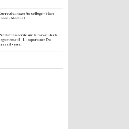
Correction texte Au collège - 8éme
année - Module1
Production écrite sur le travail-texte
argumentatif - L'importance Du
Travail - essai
k