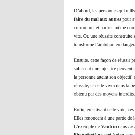
D’abord, les personnes qui utili
faire du mal aux autres
pour at
corrompre, et parfois même comm
vite. Or, une réussite construite s
transforme l’ambition en danger
Ensuite, cette façon de réussir p
subissent une injustice peuvent 
la personne atteint son objectif,
réussite, car elle vivra dans la pe
obtenu par des moyens interdits.
Enfin, en suivant cette voie, ce
Elles renoncent à une partie de le
L’exemple de
Vautrin
dans
Le 
l’honnêteté ne sert à rien
et qu