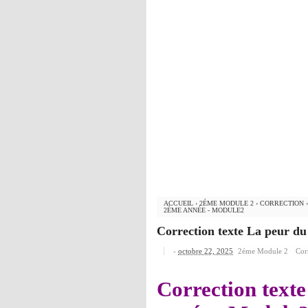
ACCUEIL
›
2ÉME MODULE 2
›
CORRECTION
2ÉME ANNÉE - MODULE2
Correction texte La peur d
-
octobre 22, 2025
2éme Module 2
Cor
Correction text