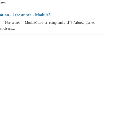
avo ...
tation - 1ére année - Module5
n - 1ére année - Module5Lire et comprendre :1️⃣ Arbres, plantes
, oiseaux, ...