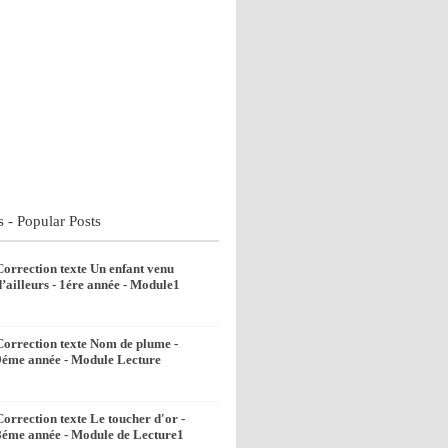
s - Popular Posts
Correction texte Un enfant venu
d’ailleurs - 1ére année - Module1
Correction texte Nom de plume -
9éme année - Module Lecture
Correction texte Le toucher d'or -
8éme année - Module de Lecture1