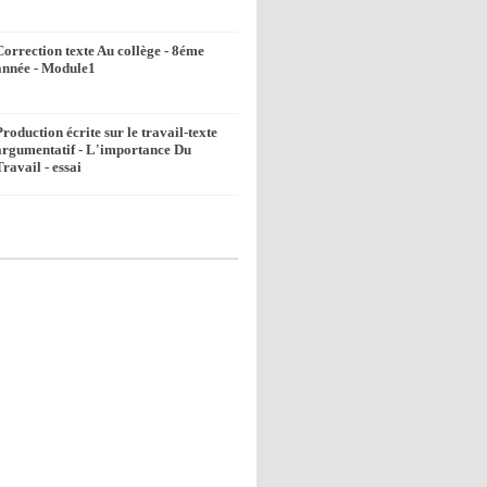
Correction texte Au collège - 8éme
année - Module1
Production écrite sur le travail-texte
argumentatif - L'importance Du
Travail - essai
k