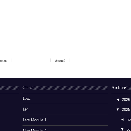
ancien
Accueil
Class
Archive
1bac
◄
202
1er
▼
202
◄
no
1ére Module 1
▼
oc
1ére Module 2