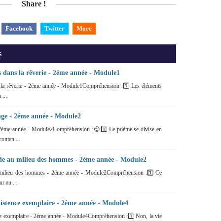
Share !
Facebook
Twitter
More
s
s dans la rêverie - 2éme année - Module1
 la rêverie - 2éme année - Module1Compréhension :1️⃣ Les éléments
 ...
nge - 2éme année - Module2
 2éme année - Module2Compréhension :😊1️⃣ Le poème se divise en
conten ...
ude au milieu des hommes - 2éme année - Module2
u milieu des hommes - 2éme année - Module2Compréhension :1️⃣ Ce
ur au ...
xistence exemplaire - 2éme année - Module4
ce exemplaire - 2éme année - Module4Compréhension :1️⃣ Non, la vie