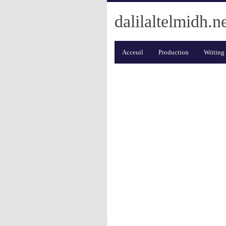
dalilaltelmidh.n
Acceuil
Production
Writing