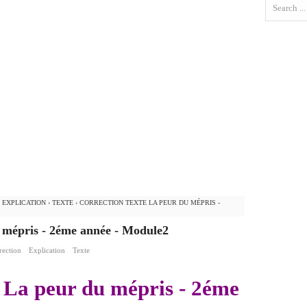
›
EXPLICATION
›
TEXTE
›
CORRECTION TEXTE LA PEUR DU MÉPRIS -
u mépris - 2éme année - Module2
rection
Explication
Texte
e La peur du mépris - 2éme