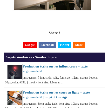
Share !
Google
Facebook
Twitter
More
Sujets similaires - Similar topics
Production écrite sur les influenceurs – texte
argumentatif
.instructions { font-style: italic; font-size: 1.2em; margin-bottom:
30px; color: #333; } .hook { font-size: 1.1em; m ...
Production écrite sur les cours en ligne – texte
argumentatif | Sujet + Corrigé
.instructions {font-style: italic; font-size: 1.2em; margin-bottom: