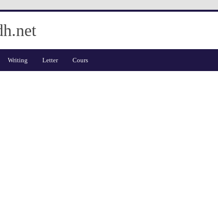
dh.net
Writing
Letter
Cours