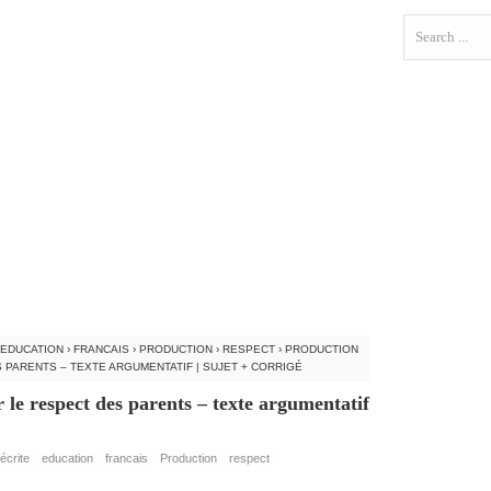
EDUCATION
›
FRANCAIS
›
PRODUCTION
›
RESPECT
›
PRODUCTION
 PARENTS – TEXTE ARGUMENTATIF | SUJET + CORRIGÉ
r le respect des parents – texte argumentatif
écrite
education
francais
Production
respect