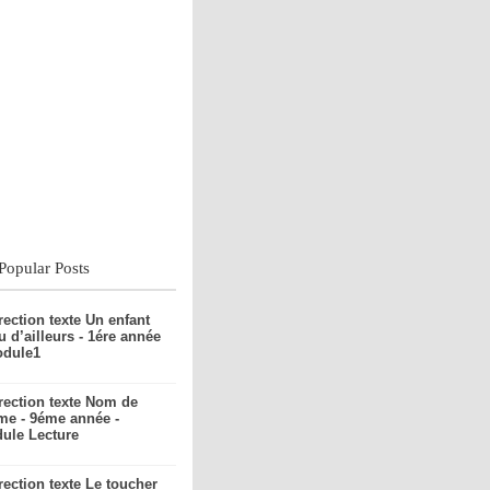
 Popular Posts
rection texte Un enfant
u d’ailleurs - 1ére année
odule1
rection texte Nom de
me - 9éme année -
ule Lecture
rection texte Le toucher