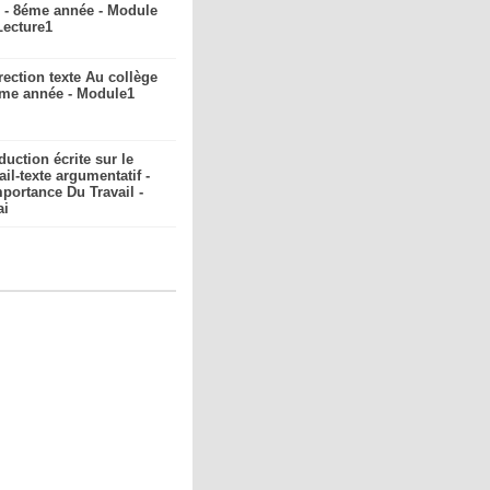
r - 8éme année - Module
Lecture1
rection texte Au collège
éme année - Module1
duction écrite sur le
ail-texte argumentatif -
mportance Du Travail -
ai