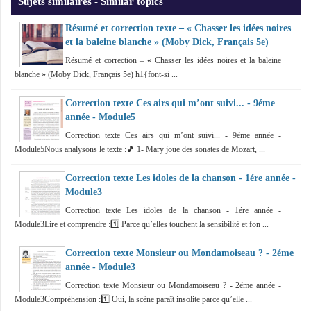
Sujets similaires - Similar topics
Résumé et correction texte – « Chasser les idées noires
et la baleine blanche » (Moby Dick, Français 5e)
Résumé et correction – « Chasser les idées noires et la baleine
blanche » (Moby Dick, Français 5e) h1{font-si ...
Correction texte Ces airs qui m’ont suivi... - 9éme
année - Module5
Correction texte Ces airs qui m’ont suivi... - 9éme année -
Module5Nous analysons le texte :🎵 1- Mary joue des sonates de Mozart, ...
Correction texte Les idoles de la chanson - 1ére année -
Module3
Correction texte Les idoles de la chanson - 1ére année -
Module3Lire et comprendre :1️⃣ Parce qu’elles touchent la sensibilité et fon ...
Correction texte Monsieur ou Mondamoiseau ? - 2éme
année - Module3
Correction texte Monsieur ou Mondamoiseau ? - 2éme année -
Module3Compréhension :1️⃣ Oui, la scène paraît insolite parce qu’elle ...