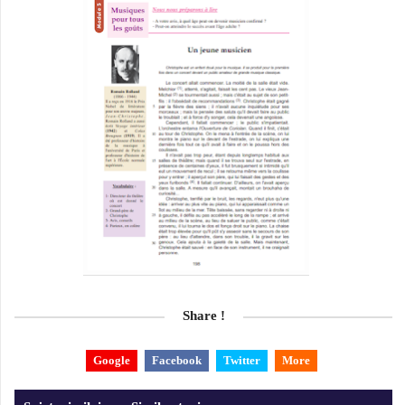
Share !
Google
Facebook
Twitter
More