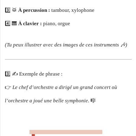
3️⃣ 🥁
À percussion :
tambour, xylophone
4️⃣ 🎹
À clavier :
piano, orgue
(Tu peux illustrer avec des images de ces instruments 🎶)
3️⃣ ✍️ Exemple de phrase :
👉
Le chef d’orchestre a dirigé un grand concert où
l’orchestre a joué une belle symphonie.
🎼