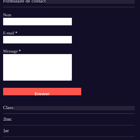
Formulaire de contact
Nom
E-mail
*
Message
*
Class
1bac
1er