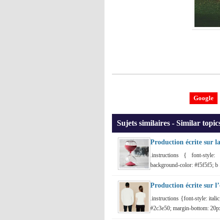
Google
Sujets similaires - Similar topic
Production écrite sur l
.instructions { font-style
background-color: #f5f5f5; b .
Production écrite sur 
.instructions {font-style: ita
#2c3e50; margin-bottom: 20px