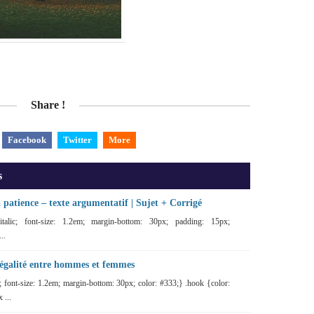
Share !
Facebook
Twitter
More
s
a patience – texte argumentatif | Sujet + Corrigé
: italic; font-size: 1.2em; margin-bottom: 30px; padding: 15px;
..
l’égalité entre hommes et femmes
lic; font-size: 1.2em; margin-bottom: 30px; color: #333;} .hook {color:
 ...