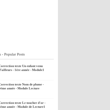
s - Popular Posts
Correction texte Un enfant venu
d’ailleurs - 1ére année - Module1
Correction texte Nom de plume -
9éme année - Module Lecture
Correction texte Le toucher d'or -
8éme année - Module de Lecture1