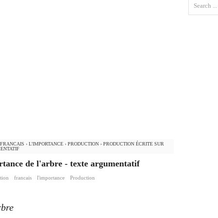
FRANCAIS
›
L'IMPORTANCE
›
PRODUCTION
›
PRODUCTION ÉCRITE SUR
MENTATIF
rtance de l'arbre - texte argumentatif
tion
francais
l'importance
Production
rbre