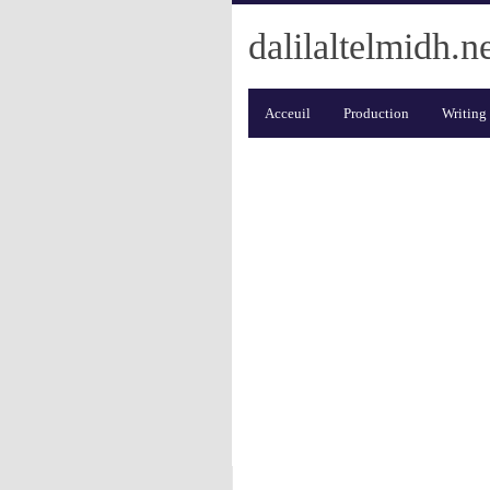
dalilaltelmidh.n
Acceuil
Production
Writing