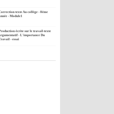
Correction texte Au collège - 8éme
année - Module1
Production écrite sur le travail-texte
argumentatif - L'importance Du
Travail - essai
k