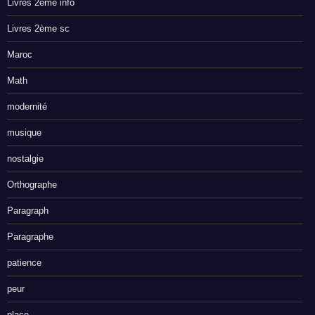
Livres 2ème info
Livres 2ème sc
Maroc
Math
modernité
musique
nostalgie
Orthographe
Paragraph
Paragraphe
patience
peur
place