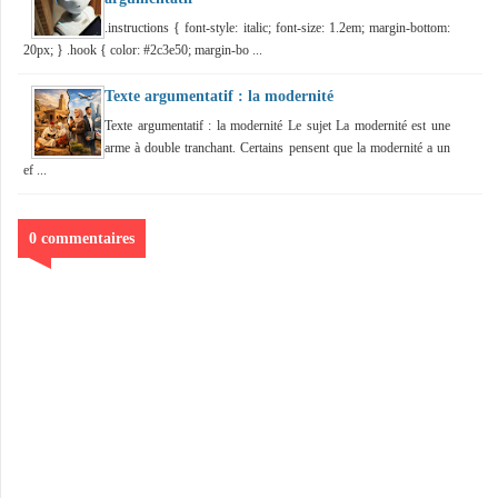
.instructions { font-style: italic; font-size: 1.2em; margin-bottom:
20px; } .hook { color: #2c3e50; margin-bo ...
Texte argumentatif : la modernité
Texte argumentatif : la modernité Le sujet La modernité est une
arme à double tranchant. Certains pensent que la modernité a un
ef ...
0 commentaires