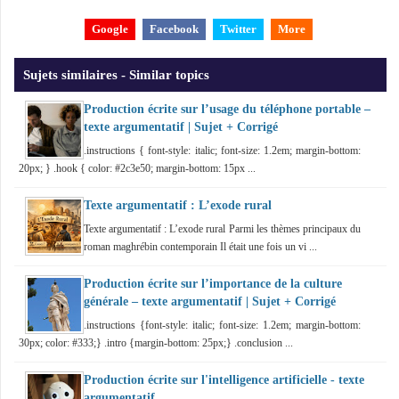
Google
Facebook
Twitter
More
Sujets similaires - Similar topics
Production écrite sur l’usage du téléphone portable –
texte argumentatif | Sujet + Corrigé
.instructions { font-style: italic; font-size: 1.2em; margin-bottom:
20px; } .hook { color: #2c3e50; margin-bottom: 15px ...
Texte argumentatif : L’exode rural
Texte argumentatif : L’exode rural Parmi les thèmes principaux du
roman maghrébin contemporain Il était une fois un vi ...
Production écrite sur l’importance de la culture
générale – texte argumentatif | Sujet + Corrigé
.instructions {font-style: italic; font-size: 1.2em; margin-bottom:
30px; color: #333;} .intro {margin-bottom: 25px;} .conclusion ...
Production écrite sur l'intelligence artificielle - texte
argumentatif