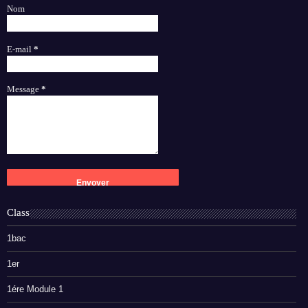
Nom
E-mail
*
Message
*
Class
1bac
1er
1ére Module 1