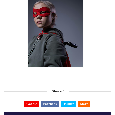
Share !
Google
Facebook
Twitter
More