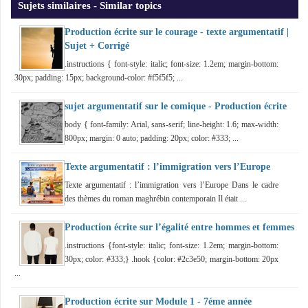
Sujets similaires - Similar topics
Production écrite sur le courage - texte argumentatif |
Sujet + Corrigé
.instructions { font-style: italic; font-size: 1.2em; margin-bottom:
30px; padding: 15px; background-color: #f5f5f5; ...
sujet argumentatif sur le comique - Production écrite
body { font-family: Arial, sans-serif; line-height: 1.6; max-width:
800px; margin: 0 auto; padding: 20px; color: #333; ...
Texte argumentatif : l’immigration vers l’Europe
Texte argumentatif : l’immigration vers l’Europe Dans le cadre
des thèmes du roman maghrébin contemporain Il était ...
Production écrite sur l’égalité entre hommes et femmes
.instructions {font-style: italic; font-size: 1.2em; margin-bottom:
30px; color: #333;} .hook {color: #2c3e50; margin-bottom: 20px
...
Production écrite sur Module 1 - 7éme année