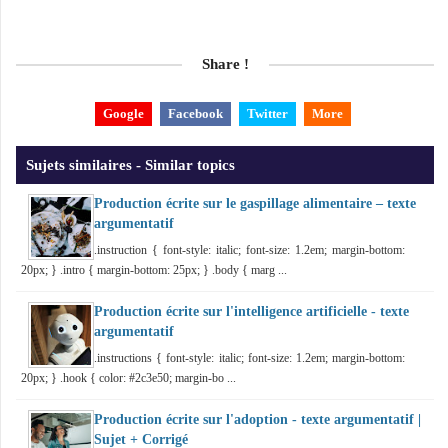
Share !
Google
Facebook
Twitter
More
Sujets similaires - Similar topics
Production écrite sur le gaspillage alimentaire – texte
argumentatif
.instruction { font-style: italic; font-size: 1.2em; margin-bottom:
20px; } .intro { margin-bottom: 25px; } .body { marg ...
Production écrite sur l'intelligence artificielle - texte
argumentatif
.instructions { font-style: italic; font-size: 1.2em; margin-bottom:
20px; } .hook { color: #2c3e50; margin-bo ...
Production écrite sur l'adoption - texte argumentatif |
Sujet + Corrigé