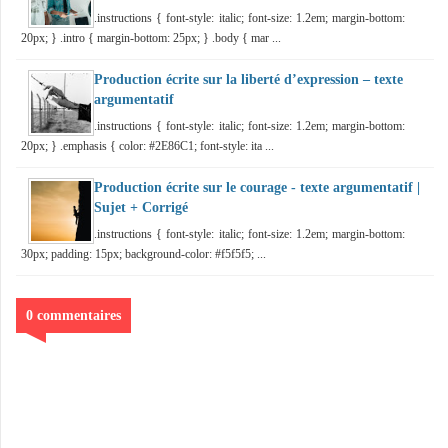
.instructions { font-style: italic; font-size: 1.2em; margin-bottom:
20px; } .intro { margin-bottom: 25px; } .body { mar ...
Production écrite sur la liberté d’expression – texte
argumentatif
.instructions { font-style: italic; font-size: 1.2em; margin-bottom:
20px; } .emphasis { color: #2E86C1; font-style: ita ...
Production écrite sur le courage - texte argumentatif |
Sujet + Corrigé
.instructions { font-style: italic; font-size: 1.2em; margin-bottom:
30px; padding: 15px; background-color: #f5f5f5; ...
0 commentaires