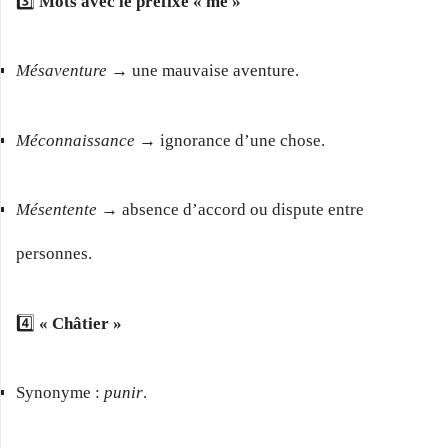
3️⃣
Mots avec le préfixe « mé »
Mésaventure
→ une mauvaise aventure.
Méconnaissance
→ ignorance d’une chose.
Mésentente
→ absence d’accord ou dispute entre
personnes.
4️⃣
« Châtier »
Synonyme :
punir
.