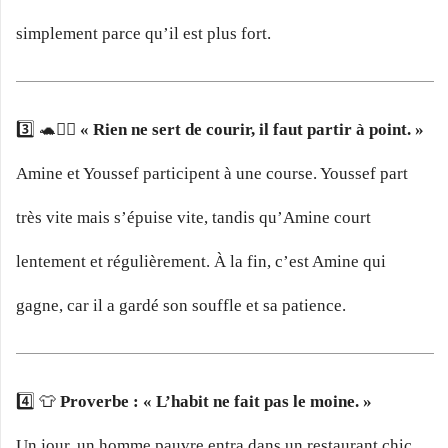
simplement parce qu’il est plus fort.
3️⃣ 🐢🏃‍♂️
« Rien ne sert de courir, il faut partir à point. »
Amine et Youssef participent à une course. Youssef part
très vite mais s’épuise vite, tandis qu’Amine court
lentement et régulièrement. À la fin, c’est Amine qui
gagne, car il a gardé son souffle et sa patience.
4️⃣ 👕
Proverbe : « L’habit ne fait pas le moine. »
Un jour, un homme pauvre entra dans un restaurant chic.