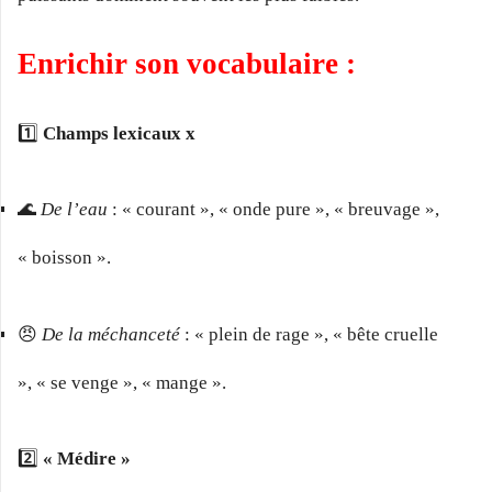
Enrichir son vocabulaire :
1️⃣
Champs lexicaux x
🌊
De l’eau
: « courant », « onde pure », « breuvage »,
« boisson ».
😠
De la méchanceté
: « plein de rage », « bête cruelle
», « se venge », « mange ».
2️⃣
« Médire »