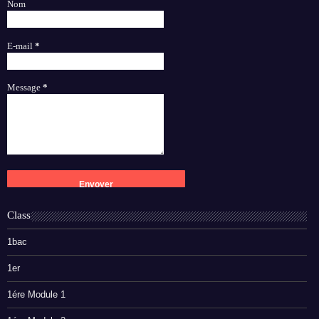
Nom
E-mail
*
Message
*
Class
1bac
1er
1ére Module 1