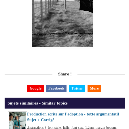
Share !
Google
Facebook
Twitter
More
Sujets similaires - Similar topics
Production écrite sur l'adoption - texte argumentatif |
Sujet + Corrigé
.instructions { font-style: italic; font-size: 1.2em; margin-bottom: