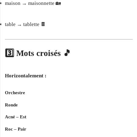
maison → maisonnette 🏡
table → tablette 🍫
3️⃣ Mots croisés 🎵
Horizontalement :
Orchestre
Ronde
Acné – Est
Roc – Pair