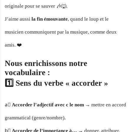
originale pour se sauver 🎶🐺.
J’aime aussi
la fin émouvante
, quand le loup et le
musicien communiquent par la musique, comme deux
amis. ❤️
Nous enrichissons notre
vocabulaire :
1️⃣ Sens du verbe « accorder »
a️⃣
Accorder l’adjectif avec c le nom
→ mettre en accord
grammatical (genre/nombre).
b️⃣
Accorder de l’importance à…
→ donner, attribuer.