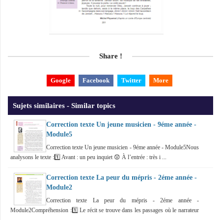
Share !
Google
Facebook
Twitter
More
Sujets similaires - Similar topics
Correction texte Un jeune musicien - 9éme année -
Module5
Correction texte Un jeune musicien - 9éme année - Module5Nous
analysons le texte :1️⃣ Avant : un peu inquiet 😟 À l’entrée : très i ...
Correction texte La peur du mépris - 2éme année -
Module2
Correction texte La peur du mépris - 2éme année -
Module2Compréhension :1️⃣ Le récit se trouve dans les passages où le narrateur