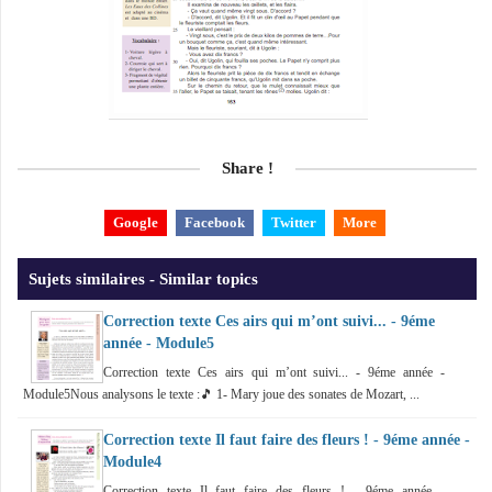
Share !
Google
Facebook
Twitter
More
Sujets similaires - Similar topics
Correction texte Ces airs qui m’ont suivi... - 9éme
année - Module5
Correction texte Ces airs qui m’ont suivi... - 9éme année -
Module5Nous analysons le texte :🎵 1- Mary joue des sonates de Mozart, ...
Correction texte Il faut faire des fleurs ! - 9éme année -
Module4
Correction texte Il faut faire des fleurs ! - 9éme année -