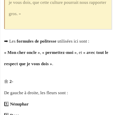
je vous dois, que cette culture pourrait nous rapporter
gros. »
➡️ Les
formules de politesse
utilisées ici sont :
« Mon cher oncle »
,
« permettez-moi »
, et
« avec tout le
respect que je vous dois »
.
🌼
2-
De gauche à droite, les fleurs sont :
1️⃣
Nénuphar