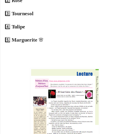
2️⃣
Rose
3️⃣
Tournesol
4️⃣
Tulipe
5️⃣
Marguerite
🌸