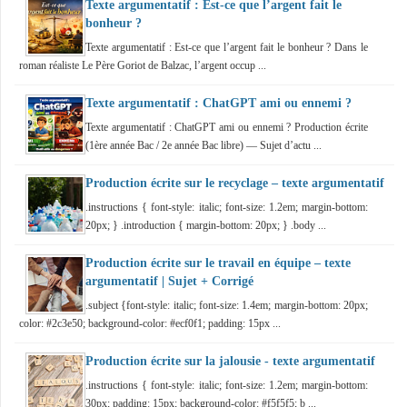
Texte argumentatif : Est-ce que l’argent fait le
bonheur ?
Texte argumentatif : Est-ce que l’argent fait le bonheur ? Dans le
roman réaliste Le Père Goriot de Balzac, l’argent occup ...
Texte argumentatif : ChatGPT ami ou ennemi ?
Texte argumentatif : ChatGPT ami ou ennemi ? Production écrite
(1ère année Bac / 2e année Bac libre) — Sujet d’actu ...
Production écrite sur le recyclage – texte argumentatif
.instructions { font-style: italic; font-size: 1.2em; margin-bottom:
20px; } .introduction { margin-bottom: 20px; } .body ...
Production écrite sur le travail en équipe – texte
argumentatif | Sujet + Corrigé
.subject {font-style: italic; font-size: 1.4em; margin-bottom: 20px;
color: #2c3e50; background-color: #ecf0f1; padding: 15px ...
Production écrite sur la jalousie - texte argumentatif
.instructions { font-style: italic; font-size: 1.2em; margin-bottom:
30px; padding: 15px; background-color: #f5f5f5; b ...