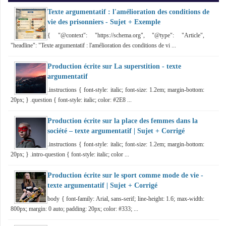
Texte argumentatif : l'amélioration des conditions de
vie des prisonniers - Sujet + Exemple
{ "@context": "https://schema.org", "@type": "Article",
"headline": "Texte argumentatif : l'amélioration des conditions de vi ...
Production écrite sur La superstition - texte
argumentatif
.instructions { font-style: italic; font-size: 1.2em; margin-bottom:
20px; } .question { font-style: italic; color: #2E8 ...
Production écrite sur la place des femmes dans la
société – texte argumentatif | Sujet + Corrigé
.instructions { font-style: italic; font-size: 1.2em; margin-bottom:
20px; } .intro-question { font-style: italic; color ...
Production écrite sur le sport comme mode de vie -
texte argumentatif | Sujet + Corrigé
body { font-family: Arial, sans-serif; line-height: 1.6; max-width:
800px; margin: 0 auto; padding: 20px; color: #333; ...