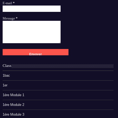
E-mail
*
Message
*
Class
1bac
1er
1ére Module 1
1ére Module 2
1ére Module 3