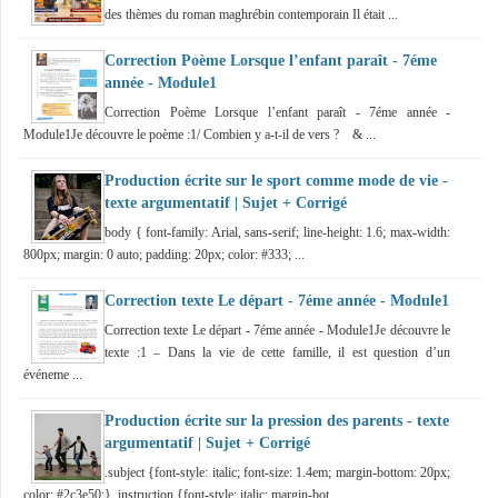
des thèmes du roman maghrébin contemporain Il était ...
Correction Poème Lorsque l’enfant paraît - 7éme
année - Module1
Correction Poème Lorsque l’enfant paraît - 7éme année -
Module1Je découvre le poème :1/ Combien y a-t-il de vers ? & ...
Production écrite sur le sport comme mode de vie -
texte argumentatif | Sujet + Corrigé
body { font-family: Arial, sans-serif; line-height: 1.6; max-width:
800px; margin: 0 auto; padding: 20px; color: #333; ...
Correction texte Le départ - 7éme année - Module1
Correction texte Le départ - 7éme année - Module1Je découvre le
texte :1 – Dans la vie de cette famille, il est question d’un
événeme ...
Production écrite sur la pression des parents - texte
argumentatif | Sujet + Corrigé
.subject {font-style: italic; font-size: 1.4em; margin-bottom: 20px;
color: #2c3e50;} .instruction {font-style: italic; margin-bot ...