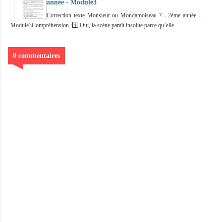
année - Module3
Correction texte Monsieur ou Mondamoiseau ? - 2éme année -
Module3Compréhension :1️⃣ Oui, la scène paraît insolite parce qu’elle ...
0 commentaires