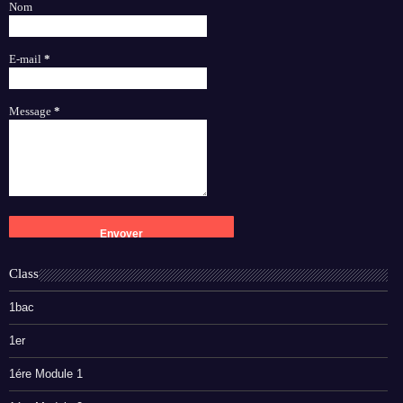
Nom
E-mail
*
Message
*
Class
1bac
1er
1ére Module 1