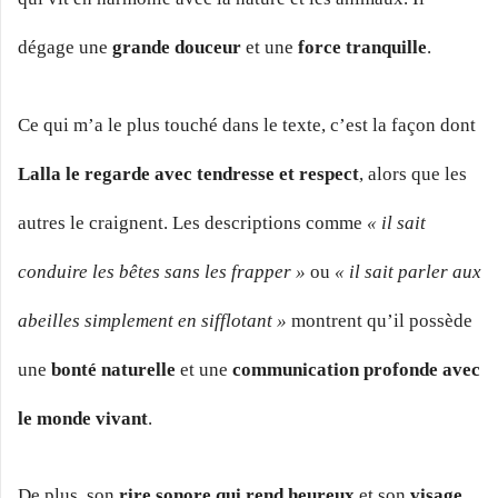
dégage une
grande douceur
et une
force tranquille
.
Ce qui m’a le plus touché dans le texte, c’est la façon dont
Lalla le regarde avec tendresse et respect
, alors que les
autres le craignent. Les descriptions comme
« il sait
conduire les bêtes sans les frapper »
ou
« il sait parler aux
abeilles simplement en sifflotant »
montrent qu’il possède
une
bonté naturelle
et une
communication profonde avec
le monde vivant
.
De plus, son
rire sonore qui rend heureux
et son
visage