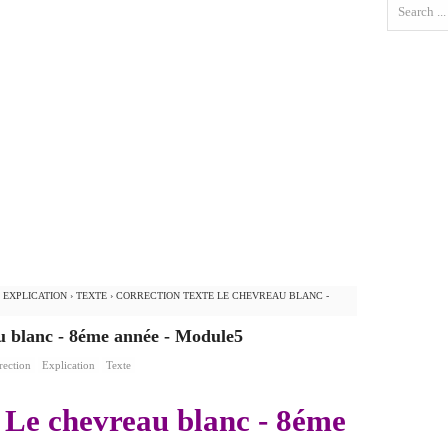
›
EXPLICATION
›
TEXTE
›
CORRECTION TEXTE LE CHEVREAU BLANC -
u blanc - 8éme année - Module5
rection
Explication
Texte
e Le chevreau blanc - 8éme