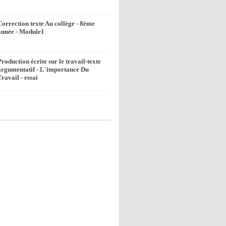
Correction texte Au collège - 8éme
année - Module1
Production écrite sur le travail-texte
argumentatif - L'importance Du
Travail - essai
k