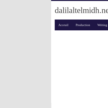
dalilaltelmidh.n
Acceuil
Production
Writing