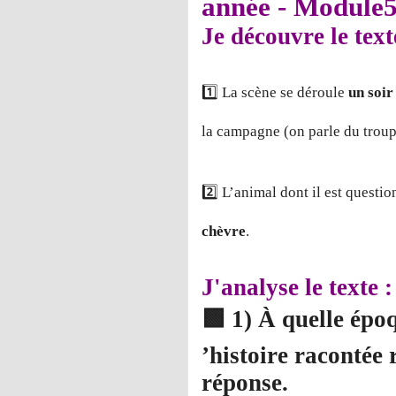
année - Module
Je découvre le text
1️⃣ La scène se déroule
un soir
la campagne (on parle du troupe
2️⃣ L’animal dont il est questio
chèvre
.
J'analyse le texte :
🟩
1) À quelle époq
’histoire racontée 
réponse.