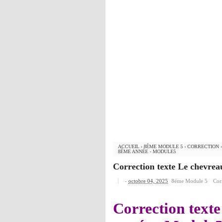
ACCUEIL
›
8ÉME MODULE 5
›
CORRECTION
8ÉME ANNÉE - MODULE5
Correction texte Le chevrea
-
octobre 04, 2025
8éme Module 5
Cor
Correction text