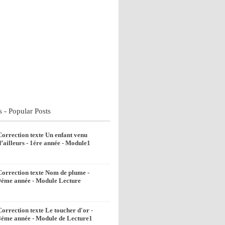
s - Popular Posts
Correction texte Un enfant venu
d’ailleurs - 1ére année - Module1
Correction texte Nom de plume -
9éme année - Module Lecture
Correction texte Le toucher d'or -
8éme année - Module de Lecture1