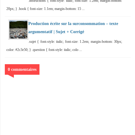
.instructions { font-style: italic; font-size: 1.2em; margin-bottom:
20px; } .hook { font-size: 1.1em; margin-bottom: 15 ...
Production écrite sur la surconsommation – texte
argumentatif | Sujet + Corrigé
.sujet { font-style: italic; font-size: 1.2em; margin-bottom: 30px;
color: #2c3e50; } .question { font-style: italic; colo ...
0 commentaires