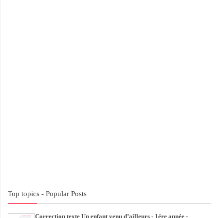
Top topics - Popular Posts
Correction texte Un enfant venu d’ailleurs - 1ére année -